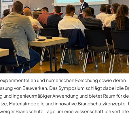
r experimentellen und numerischen Forschung sowie deren
ssung von Bauwerken. Das Symposium schlägt dabei die B
g und ingenieurmäßiger Anwendung und bietet Raum für d
ze, Materialmodelle und innovative Brandschutzkonzepte. 
weiger Brandschutz-Tage um eine wissenschaftlich vertief