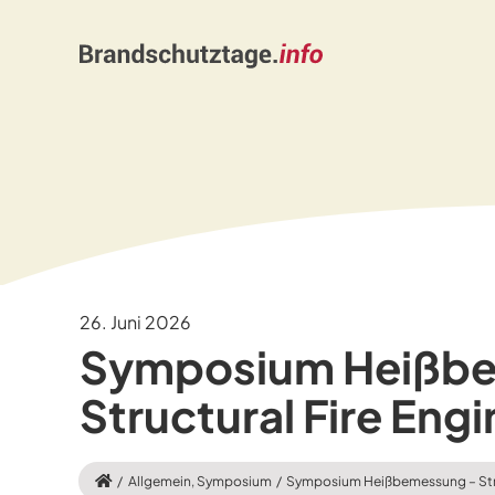
Skip
to
content
26. Juni 2026
Symposium Heißb
Structural Fire Eng
Allgemein
Symposium
Symposium Heißbemessung – Struc