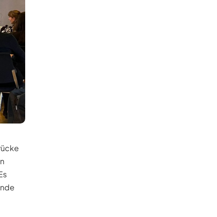
rücke
en
Es
ende