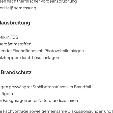
ungen nach thermischer Vorbeanspruchung
 der Heißbemessung
dausbreitung
tik in FDS
faserdämmstoffen
ender Flachdächer mit Photovoltaikanlagen
olztreppen durch Löschanlagen
 Brandschutz
gen gezwängter Stahlbetonstützen im Brandfall
trägern
 Parkgaragen unter Naturbrandszenarien
he Fachvorträge sowie gemeinsame Diskussionsrunden und 