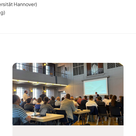
ersität Hannover)
ig)