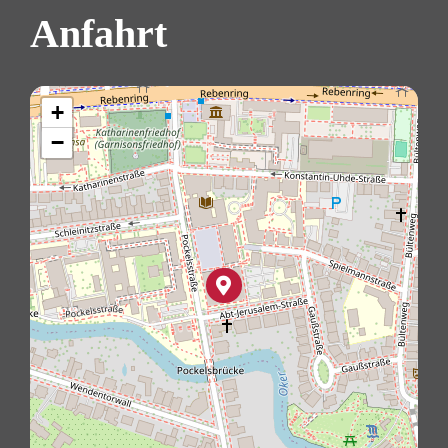
Anfahrt
+
−