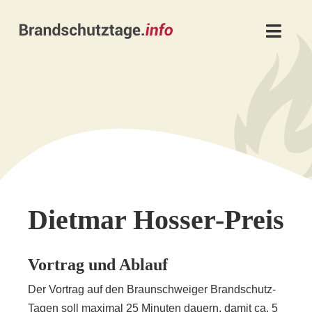
Skip
to
Toggl
content
Navig
Fachtagung
Fachausstellung
Symposium
Programm 2026
Dietmar Hosser-Preis
Vortrag und Ablauf
Der Vortrag auf den Braunschweiger Brandschutz-
Tagen soll maximal 25 Minuten dauern, damit ca. 5